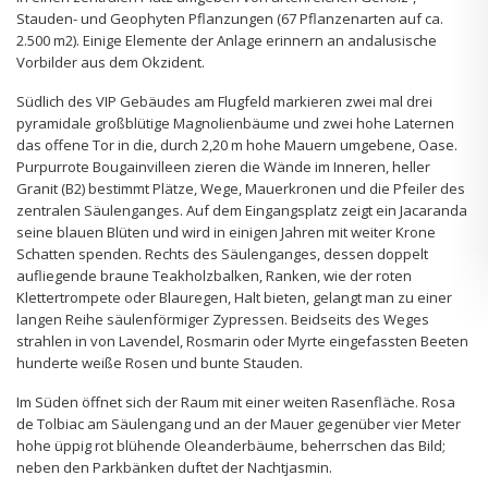
Stauden- und Geophyten Pflanzungen (67 Pflanzenarten auf ca.
2.500 m2). Einige Elemente der Anlage erinnern an andalusische
Vorbilder aus dem Okzident.
Südlich des VIP Gebäudes am Flugfeld markieren zwei mal drei
pyramidale großblütige Magnolienbäume und zwei hohe Laternen
das offene Tor in die, durch 2,20 m hohe Mauern umgebene, Oase.
Purpurrote Bougainvilleen zieren die Wände im Inneren, heller
Granit (B2) bestimmt Plätze, Wege, Mauerkronen und die Pfeiler des
zentralen Säulenganges. Auf dem Eingangsplatz zeigt ein Jacaranda
seine blauen Blüten und wird in einigen Jahren mit weiter Krone
Schatten spenden. Rechts des Säulenganges, dessen doppelt
aufliegende braune Teakholzbalken, Ranken, wie der roten
Klettertrompete oder Blauregen, Halt bieten, gelangt man zu einer
langen Reihe säulenförmiger Zypressen. Beidseits des Weges
strahlen in von Lavendel, Rosmarin oder Myrte eingefassten Beeten
hunderte weiße Rosen und bunte Stauden.
Im Süden öffnet sich der Raum mit einer weiten Rasenfläche. Rosa
de Tolbiac am Säulengang und an der Mauer gegenüber vier Meter
hohe üppig rot blühende Oleanderbäume, beherrschen das Bild;
neben den Parkbänken duftet der Nachtjasmin.