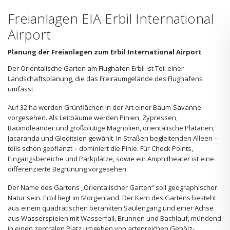
Freianlagen EIA Erbil International
Airport
Planung der Freianlagen zum Erbil International Airport
Der Orientalische Garten am Flughafen Erbil ist Teil einer
Landschaftsplanung, die das Freiraumgelände des Flughafens
umfasst.
Auf 32 ha werden Grünflächen in der Art einer Baum-Savanne
vorgesehen. Als Leitbäume werden Pinien, Zypressen,
Baumoleander und großblütige Magnolien, orientalische Platanen,
Jacaranda und Gleditsien gewählt. In Straßen begleitenden Alleen –
teils schon gepflanzt – dominiert die Pinie. Für Check Points,
Eingangsbereiche und Parkplätze, sowie ein Amphitheater ist eine
differenzierte Begrünung vorgesehen.
Der Name des Gartens „Orientalischer Garten“ soll geographischer
Natur sein. Erbil liegt im Morgenland. Der Kern des Gartens besteht
aus einem quadratischen berankten Säulengang und einer Achse
aus Wasserspielen mit Wasserfall, Brunnen und Bachlauf, mündend
in einen zentralen Platz umgeben von artenreichen Gehölz-,