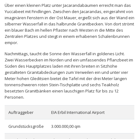
Über einen kleinen Platz unter Jacarandabäumen erreicht man das
Yuccabeet mit Findlingen. Zwischen den Jacarandas, eingerahmt von
imaginären Fenstern in der Ost Mauer, ergießt sich aus der Wand ein
silberner Wasserfall in das halbrunde Granitbecken. Von dort strömt
ein blauer Bach im hellen Pflaster nach Westen in die Mitte des
Zentralen Platzes und steigt in einem erhabenen Schalenbrunnen
empor.
Nachmittags, taucht die Sonne den Wasserfall in goldenes Licht.
Zwei Wasserbecken im Norden und ein umfassendes Pflanzbeet im
Süden des Hauptplatzes laden mit ihren breiten in Sitzhöhe
gestalteten Granitabdeckungen zum Verweilen ein und unter vier
Meter hohen Gleditsien bietet die Tafel mit der drei Meter langen
tonnenschweren roten Stein-Tischplatte und sechs Teakholz
besetzten Granitbänken einen lauschigen Platz für bis zu 12
Personen.
Auftraggeber
EIA Erbil International Airport
Grundstücksgröße
3.000.000,00 qm