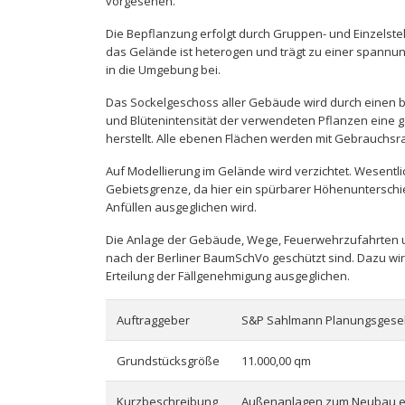
vorgesehen.
Die Bepflanzung erfolgt durch Gruppen- und Einzelstel
das Gelände ist heterogen und trägt zu einer span
in die Umgebung bei.
Das Sockelgeschoss aller Gebäude wird durch einen b
und Blütenintensität der verwendeten Pflanzen eine
herstellt. Alle ebenen Flächen werden mit Gebrauchsr
Auf Modellierung im Gelände wird verzichtet. Wesentl
Gebietsgrenze, da hier ein spürbarer Höhenunters
Anfüllen ausgeglichen wird.
Die Anlage der Gebäude, Wege, Feuerwehrzufahrten un
nach der Berliner BaumSchVo geschützt sind. Dazu wird 
Erteilung der Fällgenehmigung ausgeglichen.
Auftraggeber
S&P Sahlmann Planungsgesel
Grundstücksgröße
11.000,00 qm
Kurzbeschreibung
Außenanlagen zum Neubau ein