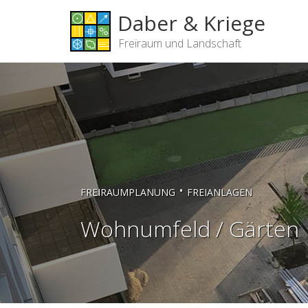
Daber & Kriege
Freiraum und Landschaft
•
FREIRAUMPLANUNG
FREIANLAGEN
Wohnumfeld / Gärten