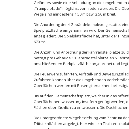
Geländes sowie eine Anbindung an die umgebenden W
„Trampelpfade“ möglichst vermieden werden. Die Oberf
Wege sind mindestens 1,50 m bzw. 2,50 m breit.
Die Anordnung der 4 Gebäudekomplexe gestattet eine 
Spielplatzfläche eingenommen wird. Der Gemeinschaf
angegliedert. Die Spielplatzfläche hat, unter der H
670 m².
Die Anzahl und Anordnung der Fahrradstellplätze zu 
beträgt pro Gebäude 10 Fahrradstellplätze an 5 Fahrr
anschließenden Parkplatzfläche angeordnet und lieg
Die Feuerwehrzufahrten, Aufstell- und Bewegungsfläch
Zufahrten können über die umgebenden Verkehrsfläch
Oberflächen werden mit Rasengittersteinen befestigt.
Bis auf den Gemeinschaftsplatz, welcher in das öffen
Oberflächenentwässerung insofern genügt werden, das
Flächen oberflächlich zu entwässern. Die Dachflächen 
Die untergeordnete Wegebeziehung vom Zentrum des G
Trittsteinflächen angelegt. Hier wird ein Tischtennis