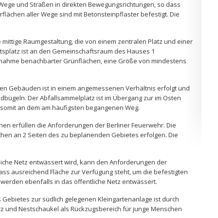
ege und Straßen in direkten Bewegungsrichtungen, so dass
lächen aller Wege sind mit Betonsteinpflaster befestigt. Die
mittige Raumgestaltung, die von einem zentralen Platz und einer
tsplatz ist an den Gemeinschaftsraum des Hauses 1
inzunahme benachbarter Grünflächen, eine Größe von mindestens
den Gebäuden ist in einem angemessenen Verhältnis erfolgt und
adbügeln. Der Abfallsammelplatz ist im Übergang zur im Osten
t somit an dem am häufigsten begangenen Weg.
en erfüllen die Anforderungen der Berliner Feuerwehr. Die
en an 2 Seiten des zu beplanenden Gebietes erfolgen. Die
tliche Netz entwässert wird, kann den Anforderungen der
s ausreichend Fläche zur Verfügung steht, um die befestigten
werden ebenfalls in das öffentliche Netz entwässert.
ebietes zur südlich gelegenen Kleingartenanlage ist durch
platz und Nestschaukel als Rückzugsbereich für junge Menschen