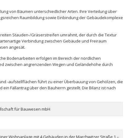
lung von Bäumen unterschiedlicher Arten. Ihre Verteilung über
nungsreichen Raumbildung sowie Einbindung der Gebäudekomplexe
reiten Stauden-/Gräserstreifen umrahmt, der durch die Textur
 gartenartige Verbindung zwischen Gebäude und Freiraum
asen angesät.
iche Bodenarbeiten erfolgen im Bereich der nördlichen
chied zwischen angrenzenden Wegen und Geländehöhe durch
d -aufstellflächen führt zu einer Überbauung von Gehölzen, die
ein Fällantrag über den Bauherrn gestellt. Die Bilanz ist nach
lschaft für Bauwesen mbH
er Wohnanlage mit 4 Gebäuden in der Marchwitzer Straße 1 –