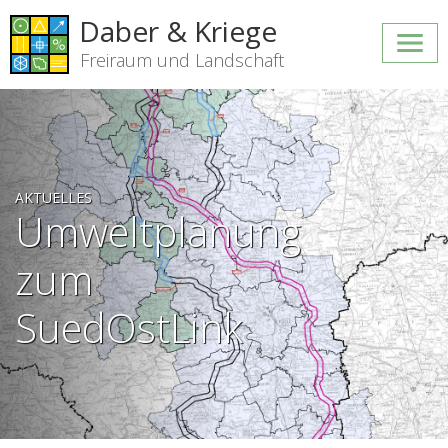
Daber & Kriege
Freiraum und Landschaft
AKTUELLES
Umweltplanung
zum
SuedOstLink