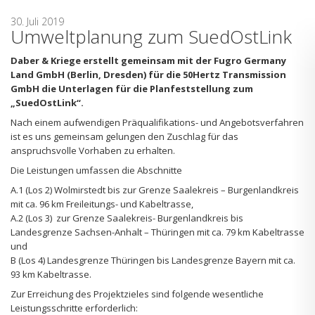
30. Juli 2019
Umweltplanung zum SuedOstLink
Daber & Kriege erstellt gemeinsam mit der Fugro Germany
Land GmbH (Berlin, Dresden) für die 50Hertz Transmission
GmbH die Unterlagen für die Planfeststellung zum
„SuedOstLink“.
Nach einem aufwendigen Präqualifikations- und Angebotsverfahren
ist es uns gemeinsam gelungen den Zuschlag für das
anspruchsvolle Vorhaben zu erhalten.
Die Leistungen umfassen die Abschnitte
A.1 (Los 2) Wolmirstedt bis zur Grenze Saalekreis – Burgenlandkreis
mit ca. 96 km Freileitungs- und Kabeltrasse,
A.2 (Los 3) zur Grenze Saalekreis- Burgenlandkreis bis
Landesgrenze Sachsen-Anhalt – Thüringen mit ca. 79 km Kabeltrasse
und
B (Los 4) Landesgrenze Thüringen bis Landesgrenze Bayern mit ca.
93 km Kabeltrasse.
Zur Erreichung des Projektzieles sind folgende wesentliche
Leistungsschritte erforderlich: