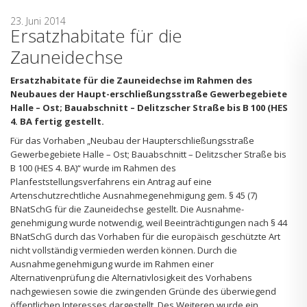
23. Juni 2014
Ersatzhabitate für die
Zauneidechse
Ersatzhabitate für die Zauneidechse im Rahmen des
Neubaues der Haupt-erschließungsstraße Gewerbegebiete
Halle – Ost; Bauabschnitt – Delitzscher Straße bis B 100 (HES
4. BA fertig gestellt.
Für das Vorhaben „Neubau der Haupterschließungsstraße
Gewerbegebiete Halle – Ost; Bauabschnitt – Delitzscher Straße bis
B 100 (HES 4. BA)“ wurde im Rahmen des
Planfeststellungsverfahrens ein Antrag auf eine
Artenschutzrechtliche Ausnahme­genehmigung gem. § 45 (7)
BNatSchG für die Zauneidechse gestellt. Die Ausnahme­
genehmigung wurde notwendig, weil Beeinträchtigungen nach § 44
BNatSchG durch das Vorhaben für die europäisch geschützte Art
nicht vollständig vermieden werden können. Durch die
Ausnahmegenehmigung wurde im Rahmen einer
Alternativenprüfung die Alternativlosigkeit des Vorhabens
nachgewiesen sowie die zwingenden Gründe des überwiegend
öffentlichen Interesses dargestellt. Des Weiteren wurde ein