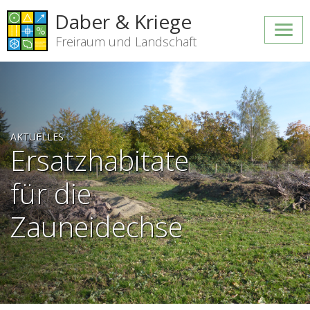
Daber & Kriege
Freiraum und Landschaft
AKTUELLES
Ersatzhabitate
für die
Zauneidechse