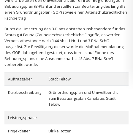
Wir erarbeiteten den Umweltbericht als Teil II der Begründung zum
Bebauungsplan (B-Plan) und erstellten zur Beurteilung des Eingriffs
einen Grünordnungsplan (GOP) sowie einen Artenschutzrechtlichen
Fachbeitrag.
Durch die Umsetzung des B-Plans entstehen insbesondere für das
Schutzgut Fauna (Zauneidechse) erhebliche Eingriffe, es werden
Verbotstatbestände nach § 44 Abs. 1 Nr. 1 und 3 BNatSchG
ausgelöst. Zur Bewältigung dieser wurde die Maßnahmenplanung
des GOP dahingehend gestaltet, dass bereits auf Ebene des
Bebauungsplans eine Ausnahme nach § 45 Abs. 7 BNatSchG
vorbereitet wurde.
Auftraggeber
Stadt Teltow
Kurzbeschreibung
Grünordnungsplan und Umweltbericht
zum Bebauungsplan Kanalaue, Stadt
Teltow
Leistungsphase
Projektleiter
Ulrike Rotter