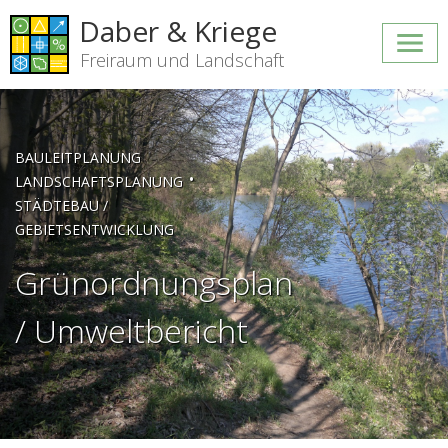
Daber & Kriege
Freiraum und Landschaft
BAULEITPLANUNG
•
LANDSCHAFTSPLANUNG
STÄDTEBAU /
GEBIETSENTWICKLUNG
Grünordnungsplan
/ Umweltbericht