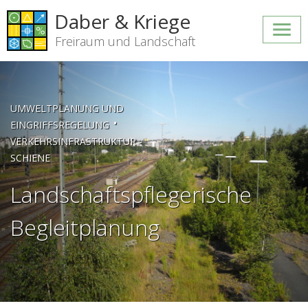
Daber & Kriege
Freiraum und Landschaft
UMWELTPLANUNG UND
•
EINGRIFFSREGELUNG
VERKEHRSINFRASTRUKTUR -
SCHIENE
Landschaftspflegerische
Begleitplanung