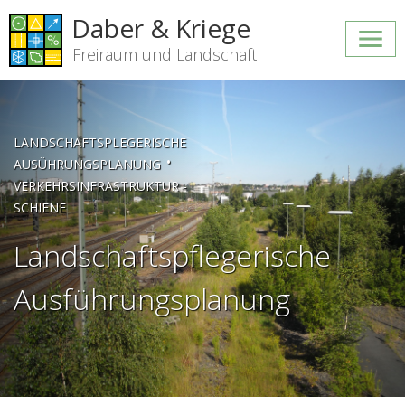
Daber & Kriege
Freiraum und Landschaft
LANDSCHAFTSPLEGERISCHE
•
AUSÜHRUNGSPLANUNG
VERKEHRSINFRASTRUKTUR -
SCHIENE
Landschaftspflegerische
Ausführungsplanung