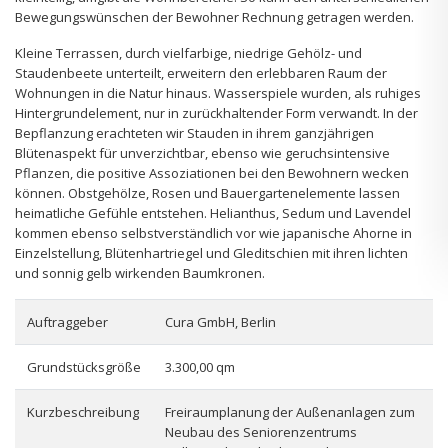
Bewegungswünschen der Bewohner Rechnung getragen werden.
Kleine Terrassen, durch vielfarbige, niedrige Gehölz- und
Staudenbeete unterteilt, erweitern den erlebbaren Raum der
Wohnungen in die Natur hinaus. Wasserspiele wurden, als ruhiges
Hintergrundelement, nur in zurückhaltender Form verwandt. In der
Bepflanzung erachteten wir Stauden in ihrem ganzjährigen
Blütenaspekt für unverzichtbar, ebenso wie geruchsintensive
Pflanzen, die positive Assoziationen bei den Bewohnern wecken
können. Obstgehölze, Rosen und Bauergartenelemente lassen
heimatliche Gefühle entstehen. Helianthus, Sedum und Lavendel
kommen ebenso selbstverständlich vor wie japanische Ahorne in
Einzelstellung, Blütenhartriegel und Gleditschien mit ihren lichten
und sonnig gelb wirkenden Baumkronen.
Auftraggeber
Cura GmbH, Berlin
Grundstücksgröße
3.300,00 qm
Kurzbeschreibung
Freiraumplanung der Außenanlagen zum
Neubau des Seniorenzentrums