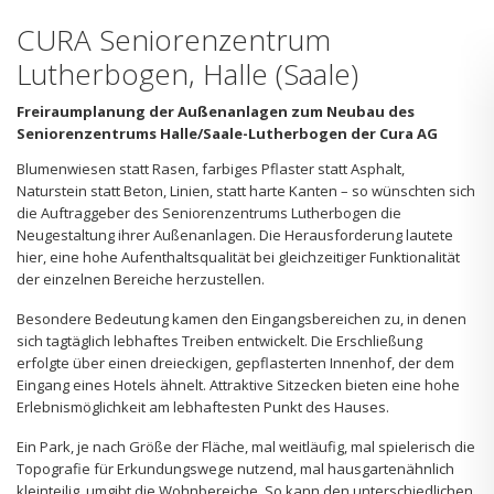
CURA Seniorenzentrum
Lutherbogen, Halle (Saale)
Freiraumplanung der Außenanlagen zum Neubau des
Seniorenzentrums Halle/Saale-Lutherbogen der Cura AG
Blumenwiesen statt Rasen, farbiges Pflaster statt Asphalt,
Naturstein statt Beton, Linien, statt harte Kanten – so wünschten sich
die Auftraggeber des Seniorenzentrums Lutherbogen die
Neugestaltung ihrer Außenanlagen. Die Herausforderung lautete
hier, eine hohe Aufenthaltsqualität bei gleichzeitiger Funktionalität
der einzelnen Bereiche herzustellen.
Besondere Bedeutung kamen den Eingangsbereichen zu, in denen
sich tagtäglich lebhaftes Treiben entwickelt. Die Erschließung
erfolgte über einen dreieckigen, gepflasterten Innenhof, der dem
Eingang eines Hotels ähnelt. Attraktive Sitzecken bieten eine hohe
Erlebnismöglichkeit am lebhaftesten Punkt des Hauses.
Ein Park, je nach Größe der Fläche, mal weitläufig, mal spielerisch die
Topografie für Erkundungswege nutzend, mal hausgartenähnlich
kleinteilig, umgibt die Wohnbereiche. So kann den unterschiedlichen