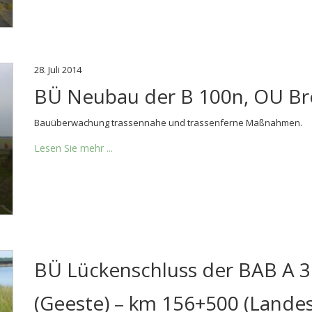
28. Juli 2014
BÜ Neubau der B 100n, OU B
Bauüberwachung trassennahe und trassenferne Maßnahmen.
Lesen Sie mehr ...
BÜ Lückenschluss der BAB A 
(Geeste) – km 156+500 (Lande