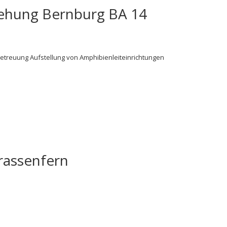
ehung Bernburg BA 14
reuung Aufstellung von Amphibienleiteinrichtungen
trassenfern