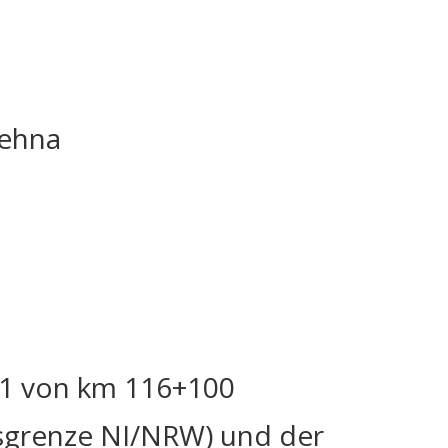
rehna
31 von km 116+100
sgrenze NI/NRW) und der