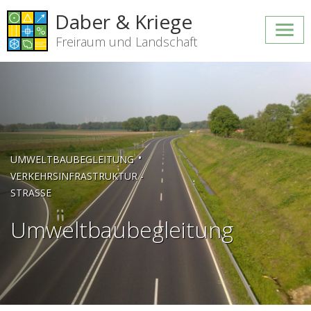
Daber & Kriege
Freiraum und Landschaft
•
UMWELTBAUBEGLEITUNG
VERKEHRSINFRASTRUKTUR -
STRASSE
Umweltbaubegleitung