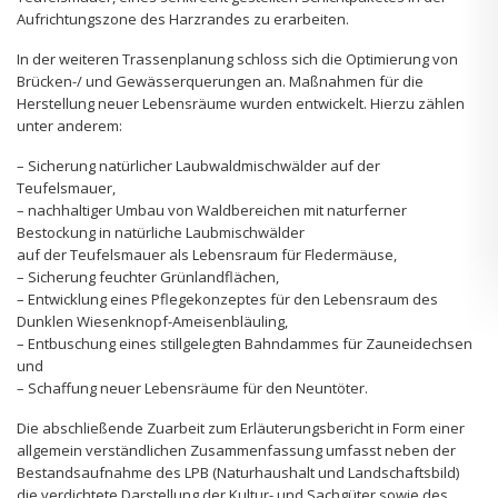
Aufrichtungszone des Harzrandes zu erarbeiten.
In der weiteren Trassenplanung schloss sich die Optimierung von
Brücken-/ und Gewässerquerungen an. Maßnahmen für die
Herstellung neuer Lebensräume wurden entwickelt. Hierzu zählen
unter anderem:
– Sicherung natürlicher Laubwaldmischwälder auf der
Teufelsmauer,
– nachhaltiger Umbau von Waldbereichen mit naturferner
Bestockung in natürliche Laubmischwälder
auf der Teufelsmauer als Lebensraum für Fledermäuse,
– Sicherung feuchter Grünlandflächen,
– Entwicklung eines Pflegekonzeptes für den Lebensraum des
Dunklen Wiesenknopf-Ameisenbläuling,
– Entbuschung eines stillgelegten Bahndammes für Zauneidechsen
und
– Schaffung neuer Lebensräume für den Neuntöter.
Die abschließende Zuarbeit zum Erläuterungsbericht in Form einer
allgemein verständlichen Zusammenfassung umfasst neben der
Bestandsaufnahme des LPB (Naturhaushalt und Landschaftsbild)
die verdichtete Darstellung der Kultur- und Sachgüter sowie des