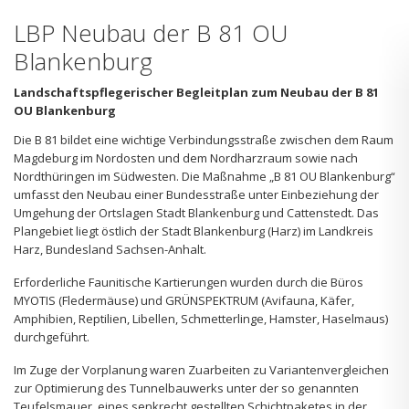
LBP Neubau der B 81 OU
Blankenburg
Landschaftspflegerischer Begleitplan zum Neubau der B 81
OU Blankenburg
Die B 81 bildet eine wichtige Verbindungsstraße zwischen dem Raum
Magdeburg im Nordosten und dem Nordharzraum sowie nach
Nordthüringen im Südwesten. Die Maßnahme „B 81 OU Blankenburg“
umfasst den Neubau einer Bundesstraße unter Einbeziehung der
Umgehung der Ortslagen Stadt Blankenburg und Cattenstedt. Das
Plangebiet liegt östlich der Stadt Blankenburg (Harz) im Landkreis
Harz, Bundesland Sachsen-Anhalt.
Erforderliche Faunitische Kartierungen wurden durch die Büros
MYOTIS (Fledermäuse) und GRÜNSPEKTRUM (Avifauna, Käfer,
Amphibien, Reptilien, Libellen, Schmetterlinge, Hamster, Haselmaus)
durchgeführt.
Im Zuge der Vorplanung waren Zuarbeiten zu Variantenvergleichen
zur Optimierung des Tunnelbauwerks unter der so genannten
Teufelsmauer, eines senkrecht gestellten Schichtpaketes in der