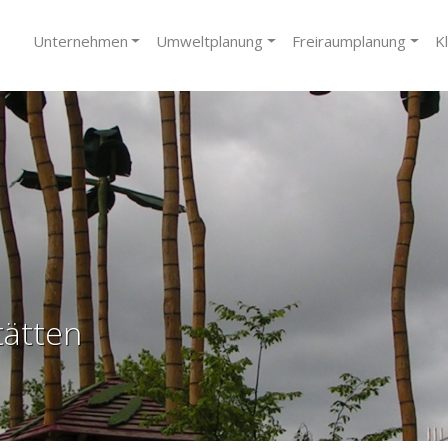
Unternehmen
Umweltplanung
Freiraumplanung
K
tätten