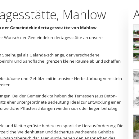
agesstätte, Mahlow
 der Gemeindekindertagesstätte von Mahlow
der Wunsch der Gemeindekin-dertagesstätte an unsere
m Spielhügel als Gelände-schlange, der verschiedene
b-belrohr und Sandfläche, grenzen kleine Räume ab und schaffen
bstbäume und Gehölze mit in-tensiver Herbstfärbung vermitteln
zeiten.
zungen. Bei der Gemeindekita haben die Terrassen (aus Beton-
tts eher untergeordnete Bedeutung. Ideal zur Entwicklung einer
urzeitliche Pflasterschlangen winden sich oder liegen behäbig
feld und Klettergerüste bedeu-ten sportliche Herausforderung. Die
, urzeitliche Weidenhütten und dachartige wachsende Gehölze
der Eingangsbereich dar. Hier wurde neben den Ansprüchen des