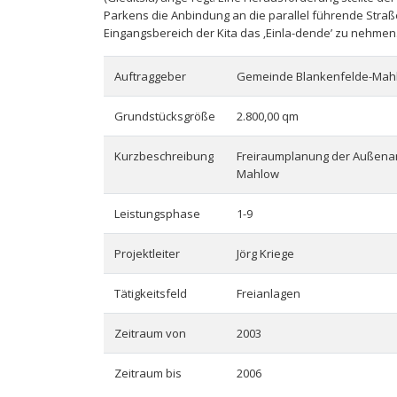
Parkens die Anbindung an die parallel führende Straß
Eingangsbereich der Kita das ‚Einla-dende’ zu nehmen
Auftraggeber
Gemeinde Blankenfelde-Mah
Grundstücksgröße
2.800,00 qm
Kurzbeschreibung
Freiraumplanung der Außena
Mahlow
Leistungsphase
1-9
Projektleiter
Jörg Kriege
Tätigkeitsfeld
Freianlagen
Zeitraum von
2003
Zeitraum bis
2006