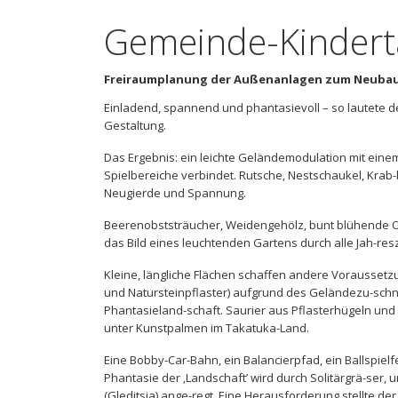
Gemeinde-Kindert
Freiraumplanung der Außenanlagen zum Neubau
Einladend, spannend und phantasievoll – so lautete 
Gestaltung.
Das Ergebnis: ein leichte Geländemodulation mit eine
Spielbereiche verbindet. Rutsche, Nestschaukel, Kra
Neugierde und Spannung.
Beerenobststräucher, Weidengehölz, bunt blühende O
das Bild eines leuchtenden Gartens durch alle Jah-res
Kleine, längliche Flächen schaffen andere Vorausset
und Natursteinpflaster) aufgrund des Geländezu-schni
Phantasieland-schaft. Saurier aus Pflasterhügeln und 
unter Kunstpalmen im Takatuka-Land.
Eine Bobby-Car-Bahn, ein Balancierpfad, ein Ballspiel
Phantasie der ‚Landschaft’ wird durch Solitärgrä-ser
(Gleditsia) ange-regt. Eine Herausforderung stellte 