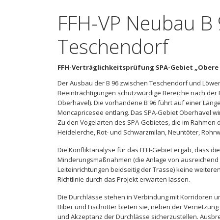
FFH-VP Neubau B 
Teschendorf
FFH-Verträglichkeitsprüfung SPA-Gebiet „Obere
Der Ausbau der B 96 zwischen Teschendorf und Löwen
Beeinträchtigungen schutzwürdige Bereiche nach der 
Oberhavel). Die vorhandene B 96 führt auf einer Länge
Moncapricesee entlang. Das SPA-Gebiet Oberhavel wir
Zu den Vogelarten des SPA-Gebietes, die im Rahmen de
Heidelerche, Rot- und Schwarzmilan, Neuntöter, Roh
Die Konfliktanalyse für das FFH-Gebiet ergab, dass di
Minderungsmaßnahmen (die Anlage von ausreichend br
Leiteinrichtungen beidseitig der Trasse) keine weiter
Richtlinie durch das Projekt erwarten lassen.
Die Durchlässe stehen in Verbindung mit Korridoren 
Biber und Fischotter bieten sie, neben der Vernetzun
und Akzeptanz der Durchlässe sicherzustellen. Aus