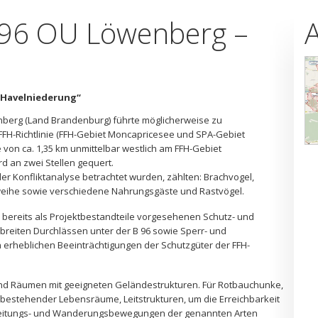
96 OU Löwenberg –
 Havelniederung“
berg (Land Brandenburg) führte möglicherweise zu
FFH-Richtlinie (FFH-Gebiet Moncapricesee und SPA-Gebiet
 von ca. 1,35 km unmittelbar westlich am FFH-Gebiet
d an zwei Stellen gequert.
r Konfliktanalyse betrachtet wurden, zählten: Brachvogel,
rweihe sowie verschiedene Nahrungsgäste und Rastvögel.
e bereits als Projektbestandteile vorgesehenen Schutz- und
eiten Durchlässen unter der B 96 sowie Sperr- und
en erheblichen Beeinträchtigungen der Schutzgüter der FFH-
und Räumen mit geeigneten Geländestrukturen. Für Rotbauchunke,
g bestehender Lebensräume, Leitstrukturen, um die Erreichbarkeit
breitungs- und Wanderungsbewegungen der genannten Arten