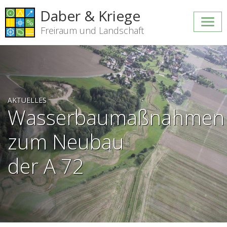
Daber & Kriege
Freiraum und Landschaft
AKTUELLES
Wasserbaumaßnahmen
zum Neubau
der A 72