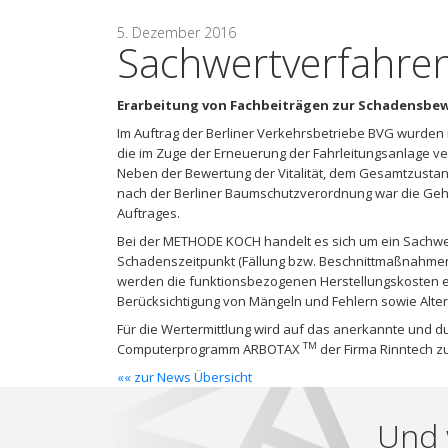
5. Dezember 2016
Sachwertverfahre
Erarbeitung von Fachbeiträgen zur Schadensb
Im Auftrag der Berliner Verkehrsbetriebe BVG wurden
die im Zuge der Erneuerung der Fahrleitungsanlage v
Neben der Bewertung der Vitalität, dem Gesamtzust
nach der Berliner Baumschutzverordnung war die Geh
Auftrages.
Bei der METHODE KOCH handelt es sich um ein Sachwer
Schadenszeitpunkt (Fällung bzw. Beschnittmaßnahmen
werden die funktionsbezogenen Herstellungskosten e
Berücksichtigung von Mängeln und Fehlern sowie Alt
Für die Wertermittlung wird auf das anerkannte und d
TM
Computerprogramm ARBOTAX
der Firma Rinntech zu
«« zur News Übersicht
Und 