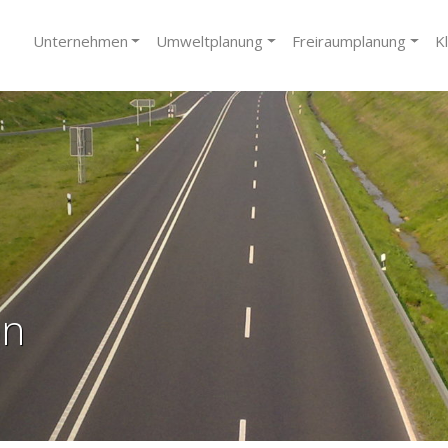
Unternehmen
Umweltplanung
Freiraumplanung
K
on