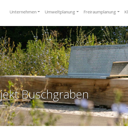
Unternehmen
Umweltplanung
Freiraumplanung
K
jekt Buschgraben