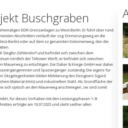
jekt Buschgraben
ehemaligen DDR-Grenzanlagen zu West-Berlin. Er führt über rund
 meisten Abschnitten verläuft der sog. Erinnerungsweg an die
est-Berlin) oder auf dem so genannten Kolonnenweg, den die
atten.
rk Steglitz‐Zehlendorf und befindet sich zwischen dem
um nördlich der Teltower Werft, er befindet sich zwischen
lten Mauerweg zu ertüchtigen. Die Daber & Kriege GmbH war dabei
paziergängerinnen und Spaziergänger zuständig. Die eigens für
n Sitzgelegenheiten bilden Möblierung des Designers Sigurd
chem Material (Holz) und industriellem Stahl. Als Grundfläche der
ie sich optisch an den Mauerweg anschmiegen, sie sind somit
GmbH, für dieses Vorhaben mit den Leistungsphasen 1–8
nittes erfolgte am 10.07.2025 und steht seither allen