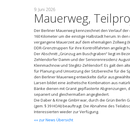
9. Juni 2026
Mauerweg, Teilpro
Der Berliner Mauerweg kennzeichnet den Verlauf der 
160 Kilometer um die einstige Halbstadt herum. In den
vergangene Mauerzeit auf dem ehemaligen Zollweg (W
DDR-Grenztruppen für ihre Kontrollfahrten angelegt h
Der Abschnitt „Grünzug am Buschgraben“ liegt im Bezi
Zehlendorfer Damm und der Seniorenresidenz Augustin
Kleinmachnow und Steglitz-Zehlendorf. Es galt den a
für Planung und Umsetzung der Sitzbereiche für die S
den Berliner Mauerweg entwickelte dafür ausgewählte
Larsen bildet eine ästhetische Kombination aus natürli
Bänke dienen mit Granit gepflasterte Abgrenzungen, d
separiert und gleichermaßen angegliedert.
Die Daber & Kriege GmbH war, durch die Grün Berlin 
(gem. § 39 HOAI) beauftragt. Die Abnahme des Teilabsch
Interessierten wieder zur Verfügung.
«« zur News Übersicht