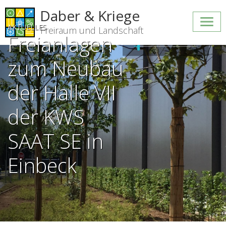
Daber & Kriege
AKTUELLES
Freiraum und Landschaft
Freianlagen
zum Neubau
der Halle VII
der KWS
SAAT SE in
Einbeck