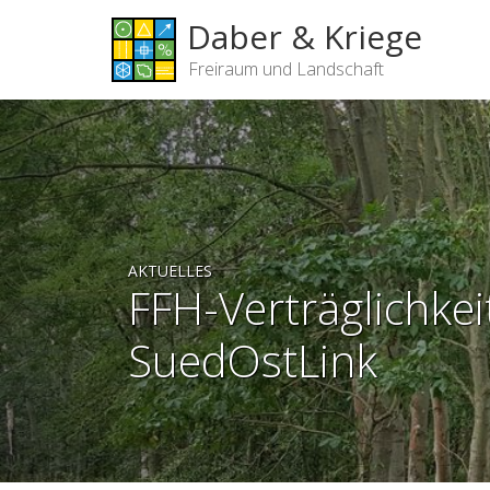
Daber & Kriege
Freiraum und Landschaft
AKTUELLES
FFH-Verträglichke
SuedOstLink