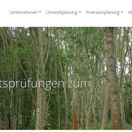
Unternehmen
Umweltplanung
Freiraumplanung
K
itsprüfungen zum