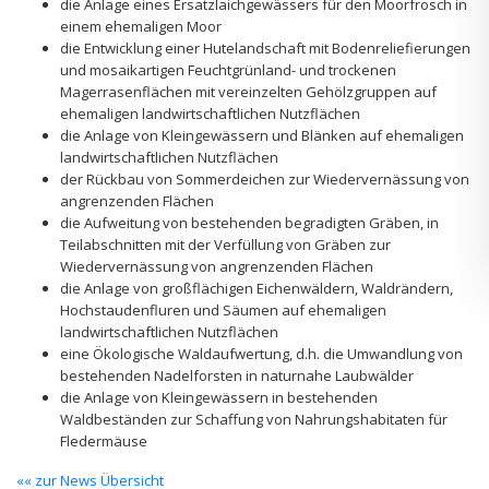
die Anlage eines Ersatzlaichgewässers für den Moorfrosch in
einem ehemaligen Moor
die Entwicklung einer Hutelandschaft mit Bodenreliefierungen
und mosaikartigen Feuchtgrünland- und trockenen
Magerrasenflächen mit vereinzelten Gehölzgruppen auf
ehemaligen landwirtschaftlichen Nutzflächen
die Anlage von Kleingewässern und Blänken auf ehemaligen
landwirtschaftlichen Nutzflächen
der Rückbau von Sommerdeichen zur Wiedervernässung von
angrenzenden Flächen
die Aufweitung von bestehenden begradigten Gräben, in
Teilabschnitten mit der Verfüllung von Gräben zur
Wiedervernässung von angrenzenden Flächen
die Anlage von großflächigen Eichenwäldern, Waldrändern,
Hochstaudenfluren und Säumen auf ehemaligen
landwirtschaftlichen Nutzflächen
eine Ökologische Waldaufwertung, d.h. die Umwandlung von
bestehenden Nadelforsten in naturnahe Laubwälder
die Anlage von Kleingewässern in bestehenden
Waldbeständen zur Schaffung von Nahrungshabitaten für
Fledermäuse
«« zur News Übersicht