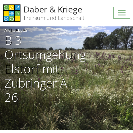
Daber & Kriege
Freiraum und Landschaft
AKTUELLES
B 3
Ortsumgehung
Elstorf mit
Zubringer A
26