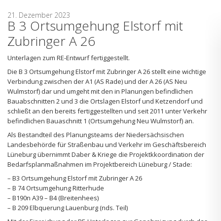
21. Dezember 2023
B 3 Ortsumgehung Elstorf mit
Zubringer A 26
Unterlagen zum RE-Entwurf fertiggestellt.
Die B 3 Ortsumgehung Elstorf mit Zubringer A 26 stellt eine wichtige
Verbindung zwischen der A1 (AS Rade) und der A 26 (AS Neu
Wulmstorf) dar und umgeht mit den in Planungen befindlichen
Bauabschnitten 2 und 3 die Ortslagen Elstorf und Ketzendorf und
schließt an den bereits fertiggestellten und seit 2011 unter Verkehr
befindlichen Bauaschnitt 1 (Ortsumgehung Neu Wulmstorf) an.
Als Bestandteil des Planungsteams der Niedersächsischen
Landesbehörde für Straßenbau und Verkehr im Geschäftsbereich
Lüneburg übernimmt Daber & Kriege die Projektkkoordination der
Bedarfsplanmaßnahmen im Projektbereich Lüneburg / Stade:
– B3 Ortsumgehung Elstorf mit Zubringer A 26
– B 74 Ortsumgehung Ritterhude
– B190n A39 – B4 (Breitenhees)
– B 209 Elbquerung Lauenburg (nds. Teil)