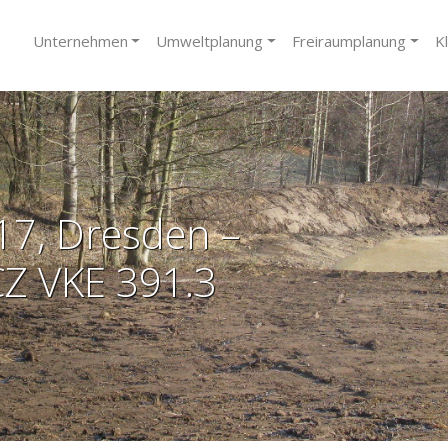
Unternehmen
Umweltplanung
Freiraumplanung
K
 17, Dresden –
Z VKE 391.3